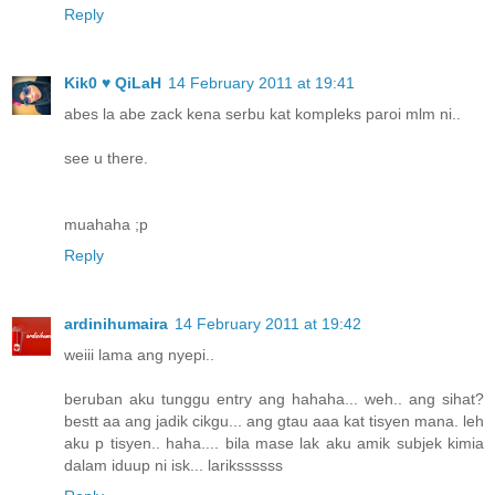
Reply
Kik0 ♥ QiLaH
14 February 2011 at 19:41
abes la abe zack kena serbu kat kompleks paroi mlm ni..
see u there.
muahaha ;p
Reply
ardinihumaira
14 February 2011 at 19:42
weiii lama ang nyepi..
beruban aku tunggu entry ang hahaha... weh.. ang sihat?
bestt aa ang jadik cikgu... ang gtau aaa kat tisyen mana. leh
aku p tisyen.. haha.... bila mase lak aku amik subjek kimia
dalam iduup ni isk... larikssssss