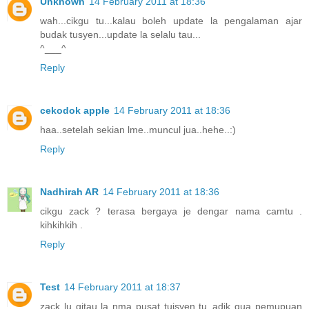
Unknown
14 February 2011 at 18:36
wah...cikgu tu...kalau boleh update la pengalaman ajar
budak tusyen...update la selalu tau...
^___^
Reply
cekodok apple
14 February 2011 at 18:36
haa..setelah sekian lme..muncul jua..hehe..:)
Reply
Nadhirah AR
14 February 2011 at 18:36
cikgu zack ? terasa bergaya je dengar nama camtu .
kihkihkih .
Reply
Test
14 February 2011 at 18:37
zack lu gitau la nma pusat tuisyen tu..adik gua pemupuan