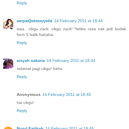
Reply
нαηιмQαtяυηηα∂α
14 February 2011 at 18:44
waa.. cikgu zack, cikgu zack! *tetibe rasa nak jadi budak
form 5 balik hahaha..
Reply
aisyah sakaria
14 February 2011 at 18:44
selamat pagi cikgu! haha
Reply
Anonymous
14 February 2011 at 18:45
hai cikgu!
Reply
Nurul Fatihah
14 February 2011 at 18:45