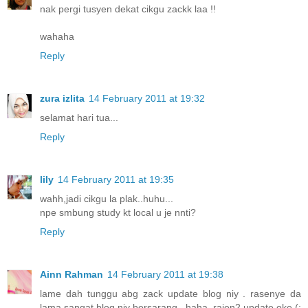
nak pergi tusyen dekat cikgu zackk laa !!
wahaha
Reply
zura izlita
14 February 2011 at 19:32
selamat hari tua...
Reply
lily
14 February 2011 at 19:35
wahh,jadi cikgu la plak..huhu...
npe smbung study kt local u je nnti?
Reply
Ainn Rahman
14 February 2011 at 19:38
lame dah tunggu abg zack update blog niy . rasenye da
lama sangat blog niy bersarang . haha, rajen2 update oke (: