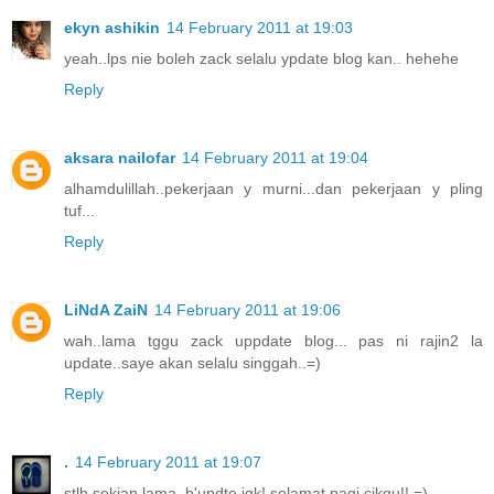
ekyn ashikin
14 February 2011 at 19:03
yeah..lps nie boleh zack selalu ypdate blog kan.. hehehe
Reply
aksara nailofar
14 February 2011 at 19:04
alhamdulillah..pekerjaan y murni...dan pekerjaan y pling
tuf...
Reply
LiNdA ZaiN
14 February 2011 at 19:06
wah..lama tggu zack uppdate blog... pas ni rajin2 la
update..saye akan selalu singgah..=)
Reply
.
14 February 2011 at 19:07
stlh sekian lama..b'updte jgk! selamat pagi cikgu!! =)