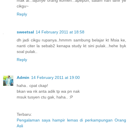
mak ai...lajunye orang komen...apepun, salam hari lahir ye
cikgu~
Reply
sweetsal
14 February 2011 at 18:58
dh jadi cikgu rupanya..hmmm sambung belajar kt Msia ke,
nanti citer la sebab2 kenapa study kt sini pulak...hehe byk
soal pulak..
Reply
Admin
14 February 2011 at 19:00
haha.. cpat ckap!
bkan wa nk anta adik tp wa pn nak
msuk tusyen ctu gak, haha.. :P
Terbaru:
Pengalaman saya hampir lemas di perkampungan Orang
Asli