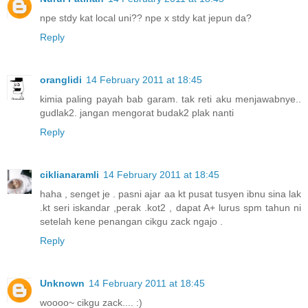
npe stdy kat local uni?? npe x stdy kat jepun da?
Reply
oranglidi
14 February 2011 at 18:45
kimia paling payah bab garam. tak reti aku menjawabnye..
gudlak2. jangan mengorat budak2 plak nanti
Reply
ciklianaramli
14 February 2011 at 18:45
haha , senget je . pasni ajar aa kt pusat tusyen ibnu sina lak
.kt seri iskandar ,perak .kot2 , dapat A+ lurus spm tahun ni
setelah kene penangan cikgu zack ngajo .
Reply
Unknown
14 February 2011 at 18:45
woooo~ cikgu zack.... :)