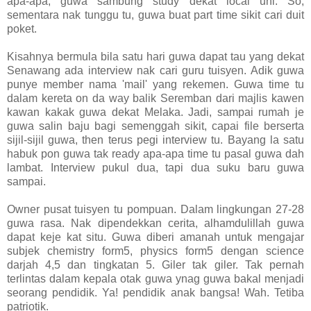
apa-apa, guwa sambung study dekat local uni. So,
sementara nak tunggu tu, guwa buat part time sikit cari duit
poket.
Kisahnya bermula bila satu hari guwa dapat tau yang dekat
Senawang ada interview nak cari guru tuisyen. Adik guwa
punye member nama 'mail' yang rekemen. Guwa time tu
dalam kereta on da way balik Seremban dari majlis kawen
kawan kakak guwa dekat Melaka. Jadi, sampai rumah je
guwa salin baju bagi semenggah sikit, capai file berserta
sijil-sijil guwa, then terus pegi interview tu. Bayang la satu
habuk pon guwa tak ready apa-apa time tu pasal guwa dah
lambat. Interview pukul dua, tapi dua suku baru guwa
sampai.
Owner pusat tuisyen tu pompuan. Dalam lingkungan 27-28
guwa rasa. Nak dipendekkan cerita, alhamdulillah guwa
dapat keje kat situ. Guwa diberi amanah untuk mengajar
subjek chemistry form5, physics form5 dengan science
darjah 4,5 dan tingkatan 5. Giler tak giler. Tak pernah
terlintas dalam kepala otak guwa ynag guwa bakal menjadi
seorang pendidik. Ya! pendidik anak bangsa! Wah. Tetiba
patriotik.