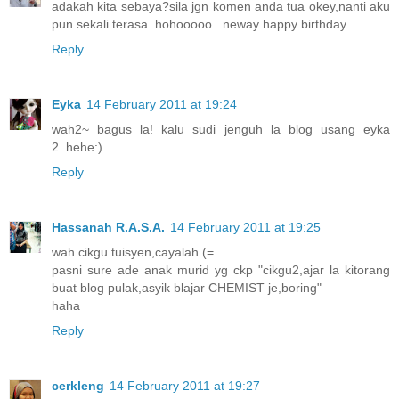
adakah kita sebaya?sila jgn komen anda tua okey,nanti aku
pun sekali terasa..hohooooo...neway happy birthday...
Reply
Eyka
14 February 2011 at 19:24
wah2~ bagus la! kalu sudi jenguh la blog usang eyka
2..hehe:)
Reply
Hassanah R.A.S.A.
14 February 2011 at 19:25
wah cikgu tuisyen,cayalah (=
pasni sure ade anak murid yg ckp "cikgu2,ajar la kitorang
buat blog pulak,asyik blajar CHEMIST je,boring"
haha
Reply
cerkleng
14 February 2011 at 19:27