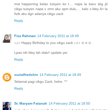
mst happening kelas tuisyen ko t.... nape la baru skg jd
cikgu tuisyen nape x zmn aku spm dulu..... kalo x bley A+ la
fizik aku dgn adanya cikgu zack
Reply
Fiza Rahman
14 February 2011 at 18:49
♪♫♪ Happy Birthday to you cikgu zack ♪♫♪ ☺☺☺.
Lpas nih bley lah slalu² update yer.
Reply
suzialfredshin
14 February 2011 at 18:49
Selamat pagi cikgu Zack..hehe..^^
Reply
Sr. Maryam Fatanah
14 February 2011 at 18:50