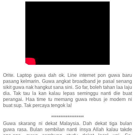
Orite. Laptop guwa dah ok. Line internet pon guwa baru
pasang kelmarin. Guwa angkat broadband je pasal senang
sikit guwa nak hangkut sana sini. So far, boleh tahan laa laju
dia. Tak tau la kan kalau lepas seminggu nanti die buat
perangai. Haa time tu memang guwa rebus je modem ni
buat sup. Tak percaya tengok la!
******************
Guwa skarang ni dekat Malaysia. Dah dekat tiga bulan
guwa rasa. Bulan sembilan nanti insya Allah kalau takde