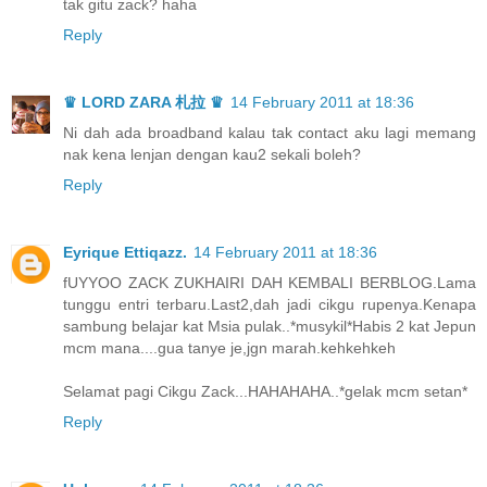
tak gitu zack? haha
Reply
♛ LORD ZARA 札拉 ♛
14 February 2011 at 18:36
Ni dah ada broadband kalau tak contact aku lagi memang
nak kena lenjan dengan kau2 sekali boleh?
Reply
Eyrique Ettiqazz.
14 February 2011 at 18:36
fUYYOO ZACK ZUKHAIRI DAH KEMBALI BERBLOG.Lama
tunggu entri terbaru.Last2,dah jadi cikgu rupenya.Kenapa
sambung belajar kat Msia pulak..*musykil*Habis 2 kat Jepun
mcm mana....gua tanye je,jgn marah.kehkehkeh
Selamat pagi Cikgu Zack...HAHAHAHA..*gelak mcm setan*
Reply