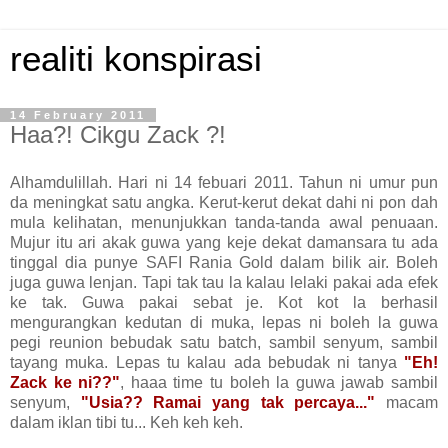
realiti konspirasi
14 February 2011
Haa?! Cikgu Zack ?!
Alhamdulillah. Hari ni 14 febuari 2011. Tahun ni umur pun
da meningkat satu angka. Kerut-kerut dekat dahi ni pon dah
mula kelihatan, menunjukkan tanda-tanda awal penuaan.
Mujur itu ari akak guwa yang keje dekat damansara tu ada
tinggal dia punye SAFI Rania Gold dalam bilik air. Boleh
juga guwa lenjan. Tapi tak tau la kalau lelaki pakai ada efek
ke tak. Guwa pakai sebat je. Kot kot la berhasil
mengurangkan kedutan di muka, lepas ni boleh la guwa
pegi reunion bebudak satu batch, sambil senyum, sambil
tayang muka. Lepas tu kalau ada bebudak ni tanya
"Eh!
Zack ke ni??"
, haaa time tu boleh la guwa jawab sambil
senyum,
"Usia?? Ramai yang tak percaya..."
macam
dalam iklan tibi tu... Keh keh keh.