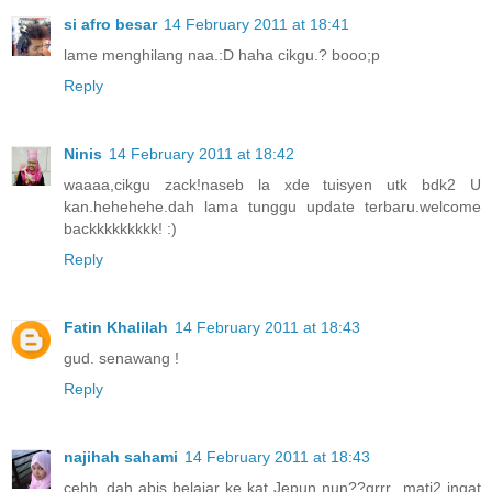
si afro besar
14 February 2011 at 18:41
lame menghilang naa.:D haha cikgu.? booo;p
Reply
Ninis
14 February 2011 at 18:42
waaaa,cikgu zack!naseb la xde tuisyen utk bdk2 U
kan.hehehehe.dah lama tunggu update terbaru.welcome
backkkkkkkkk! :)
Reply
Fatin Khalilah
14 February 2011 at 18:43
gud. senawang !
Reply
najihah sahami
14 February 2011 at 18:43
cehh..dah abis belajar ke kat Jepun nun??grrr...mati2 ingat