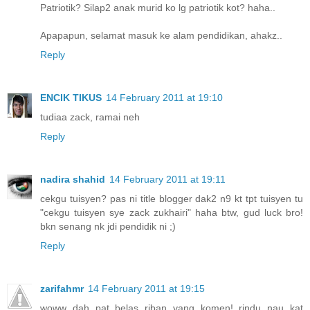
Patriotik? Silap2 anak murid ko lg patriotik kot? haha..
Apapapun, selamat masuk ke alam pendidikan, ahakz..
Reply
ENCIK TIKUS
14 February 2011 at 19:10
tudiaa zack, ramai neh
Reply
nadira shahid
14 February 2011 at 19:11
cekgu tuisyen? pas ni title blogger dak2 n9 kt tpt tuisyen tu
"cekgu tuisyen sye zack zukhairi" haha btw, gud luck bro!
bkn senang nk jdi pendidik ni ;)
Reply
zarifahmr
14 February 2011 at 19:15
woww dah pat belas riban yang komen! rindu nau kat