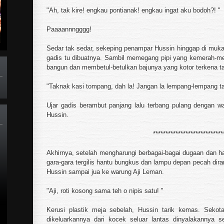
"Ah, tak kire! engkau pontianak! engkau ingat aku bodoh?! "
Paaaannngggg!
Sedar tak sedar, sekeping penampar Hussin hinggap di muka
gadis tu dibuatnya. Sambil memegang pipi yang kemerah-me
bangun dan membetul-betulkan bajunya yang kotor terkena t
"Taknak kasi tompang, dah la! Jangan la lempang-lempang ta
Ujar gadis berambut panjang lalu terbang pulang dengan w
Hussin.
****************************
Akhirnya, setelah mengharungi berbagai-bagai dugaan dan h
gara-gara tergilis hantu bungkus dan lampu depan pecah dira
Hussin sampai jua ke warung Aji Leman.
"Aji, roti kosong sama teh o nipis satu! "
Kerusi plastik meja sebelah, Hussin tarik kemas. Sekot
dikeluarkannya dari kocek seluar lantas dinyalakannya s