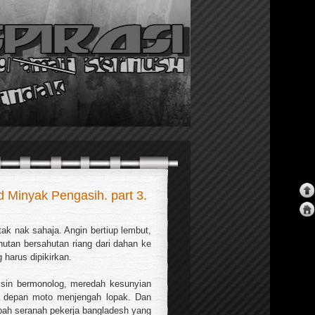
d Minyak Pengasih. part 3.
 nak sahaja. Angin bertiup lembut,
hutan bersahutan riang dari dahan ke
 harus dipikirkan.
ssin bermonolog, meredah kesunyian
ar depan moto menjengah lopak. Dan
mpah seranah pekerja bangladesh yang