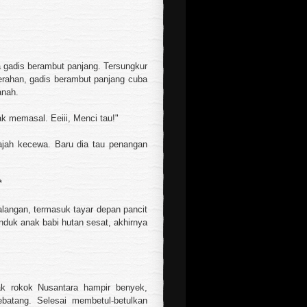
 gadis berambut panjang. Tersungkur
rahan, gadis berambut panjang cuba
anah.
k memasal. Eeiii, Menci tau!"
ajah kecewa. Baru dia tau penangan
*
alangan, termasuk tayar depan pancit
nduk anak babi hutan sesat, akhirnya
ak rokok Nusantara hampir benyek,
ebatang. Selesai membetul-betulkan