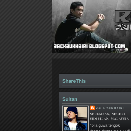
REALITI KONSPIRASI
ShareThis
Sultan
ZACK ZUKHAIRI
SEREMBAN, NEGERI
SEMBILAN, MALAYSIA
"bila guwa tengok