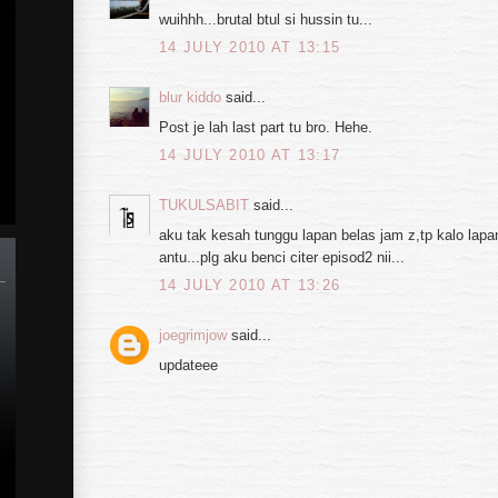
wuihhh...brutal btul si hussin tu...
14 JULY 2010 AT 13:15
blur kiddo
said...
Post je lah last part tu bro. Hehe.
14 JULY 2010 AT 13:17
TUKULSABIT
said...
aku tak kesah tunggu lapan belas jam z,tp kalo lapan
antu...plg aku benci citer episod2 nii...
14 JULY 2010 AT 13:26
joegrimjow
said...
updateee