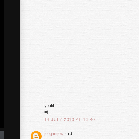
yeahh
=)
14 JULY 2010 AT 13:40
joegrimjow
said...