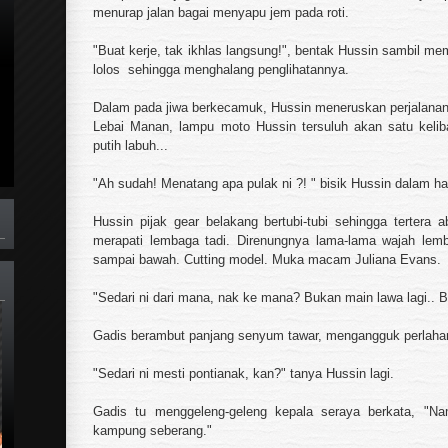
menurap jalan bagai menyapu jem pada roti.
"Buat kerje, tak ikhlas langsung!", bentak Hussin sambil m
lolos sehingga menghalang penglihatannya.
Dalam pada jiwa berkecamuk, Hussin meneruskan perjalanan.
Lebai Manan, lampu moto Hussin tersuluh akan satu kelib
putih labuh...
"Ah sudah! Menatang apa pulak ni ?! " bisik Hussin dalam hat
Hussin pijak gear belakang bertubi-tubi sehingga tertera 
merapati lembaga tadi. Direnungnya lama-lama wajah lemb
sampai bawah. Cutting model. Muka macam Juliana Evans.
"Sedari ni dari mana, nak ke mana? Bukan main lawa lagi.. 
Gadis berambut panjang senyum tawar, mengangguk perlaha
"Sedari ni mesti pontianak, kan?" tanya Hussin lagi.
Gadis tu menggeleng-geleng kepala seraya berkata, "Na
kampung seberang."