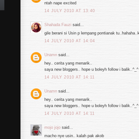
ntah nape excited
14 JULY 2010 AT 13:40
Shahada Fauzi
said...
gile berani si Usin p lempang pontianak tu..hahaha..
14 JULY 2010 AT 14:04
Unamn
said...
hey.. cerita yang menarik..
saya new bloggers.. hope u boleyh follow i balik..^_^
14 JULY 2010 AT 14:11
Unamn
said...
hey.. cerita yang menarik..
saya new bloggers.. hope u boleyh follow i balik..^_^
14 JULY 2010 AT 14:11
mojo jojo
said...
macho nye usin.. kalah pak akob