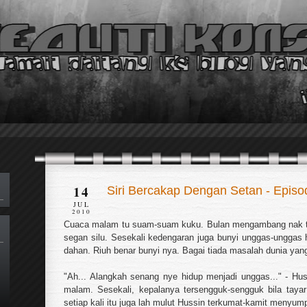
14
Siri Bercakap Dengan Setan - Episo
JUL
2010
Cuaca malam tu suam-suam kuku. Bulan mengambang nak tak
segan silu. Sesekali kedengaran juga bunyi unggas-unggas 
dahan. Riuh benar bunyi nya. Bagai tiada masalah dunia yang
"Ah... Alangkah senang nye hidup menjadi unggas..." - Hu
malam. Sesekali, kepalanya tersengguk-sengguk bila tay
setiap kali itu juga lah mulut Hussin terkumat-kamit menyu