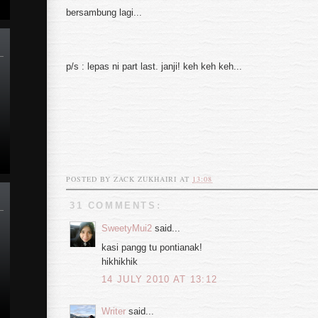
bersambung lagi...
p/s : lepas ni part last. janji! keh keh keh...
POSTED BY
ZACK ZUKHAIRI
AT
13:08
31 COMMENTS:
SweetyMui2
said...
kasi pangg tu pontianak!
hikhikhik
14 JULY 2010 AT 13:12
Writer
said...