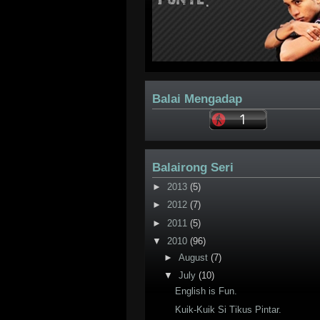
Balai Mengadap
Balairong Seri
►
2013
(5)
►
2012
(7)
►
2011
(5)
▼
2010
(96)
►
August
(7)
▼
July
(10)
English is Fun.
Kuik-Kuik Si Tikus Pintar.