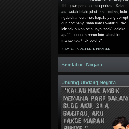
drama-drama melayu di
tibi, guwa perasan satu perkara. Kalau
ada watak lelaki jahat, kaki betina, kaki
ngabiskan duit mak bapak, yang corrupt
duit company, haaa nama watak tu tak
lain tak bukan selalunya 'zack'. celaka
apa?? bubuh la nama lain. abdul ke,
manap ke..? tak boleh?"
VIEW MY COMPLETE PROFILE
Bendahari Negara
Undang-Undang Negara