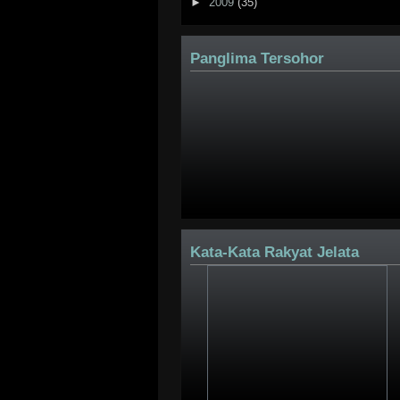
►
2009
(35)
Panglima Tersohor
Kata-Kata Rakyat Jelata